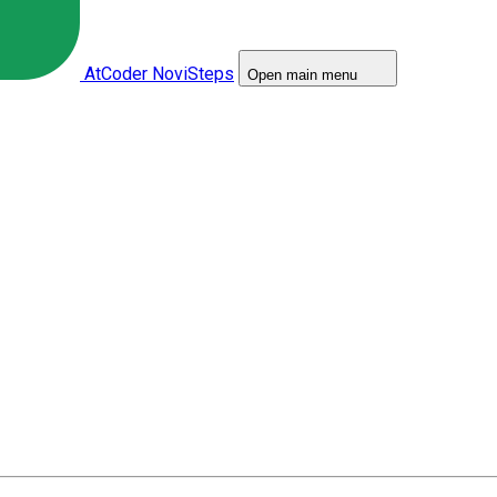
AtCoder NoviSteps
Open main menu